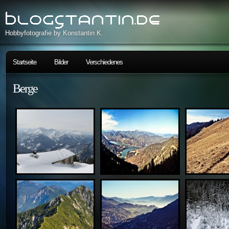
Hobbyfotografie by Konstantin K.
Startseite
Bilder
Verschiedenes
Berge